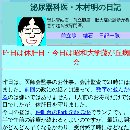
泌尿器科医・木村明の日記
腎尿管結石・前立腺癌・肥大症の診断が得
意な超音波専門医。
前立腺
結石
日記一覧
昨日は休肝日・今日は昭和大学藤が丘病
会
昨日は、医師会監事のお仕事。会計監査で21時には
ました。
前回
の政治の話とは違って、
数字の並んだ
る
のは嫌いではありません。1人前のお寿司だけで
目でしたが、休肝日を守りました。
今日の昼は、
仲町台のPark Side Cafe
でランチです。
半で午前の診療が終わるとよいのですが。最近は開
がどんどん早くなるかわり、受付終了時にはどなた