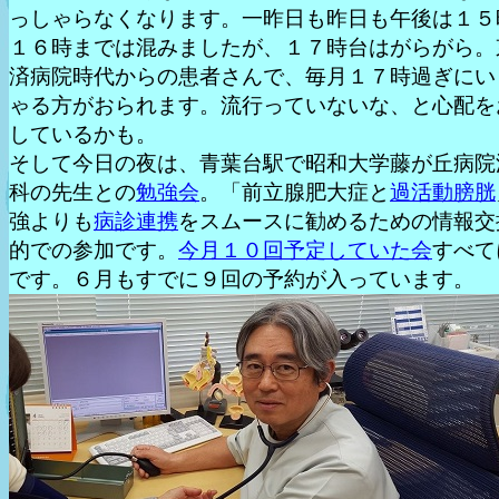
っしゃらなくなります。一昨日も昨日も午後は１５
１６時までは混みましたが、１７時台はがらがら。
済病院時代からの患者さんで、毎月１７時過ぎにい
ゃる方がおられます。流行っていないな、と心配を
しているかも。
そして今日の夜は、青葉台駅で昭和大学藤が丘病院
科の先生との
勉強会
。「前立腺肥大症と
過活動膀胱
強よりも
病診連携
をスムースに勧めるための情報交
的での参加です。
今月１０回予定していた会
すべて
です。６月もすでに９回の予約が入っています。