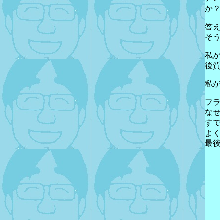
か
答え
そ
私
後
私
フ
な
す
よ
最後