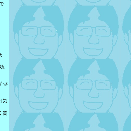
で
あ
効、
介さ
は気
く質
す