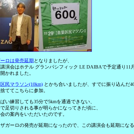
ガーロは発売延期
となりましたが、
講演会はホテル グランパシフィック LE DAIBAで予定通り11月
に開かれました。
区民マラソン(10km)
とかち合いましたが、すでに振り込んだ40
は捨ててこちらに参加。
ぱい練習しても35分で5kmを通過できない、
ので足切りされる事が明らかになってきた頃に、
の会の案内をいただいたのです。
もザガーロの発売が延期になったので、この講演会も延期にな
、