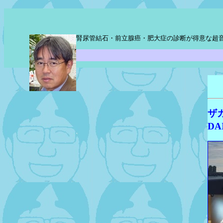
腎尿管結石・前立腺癌・肥大症の診断が得意な超
ザ
DA