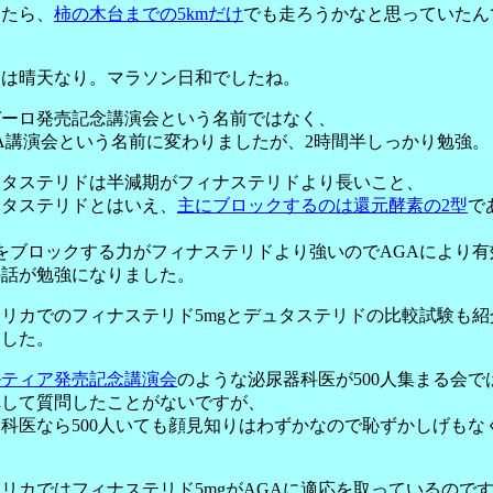
したら、
柿の木台までの5kmだけ
でも走ろうかなと思っていたん
。
日は晴天なり。マラソン日和でしたね。
ガーロ発売記念講演会という名前ではなく、
A講演会という名前に変わりましたが、2時間半しっかり勉強。
ュタステリドは半減期がフィナステリドより長いこと、
ュタステリドとはいえ、
主にブロックするのは還元酵素の2型
で
、
をブロックする力がフィナステリドより強いのでAGAにより有
の話が勉強になりました。
リカでのフィナステリド5mgとデュタステリドの比較試験も紹
ました。
ルティア発売記念講演会
のような泌尿器科医が500人集まる会で
れして質問したことがないですが、
科医なら500人いても顔見知りはわずかなので恥ずかしげもな
。
リカではフィナステリド5mgがAGAに適応を取っているので