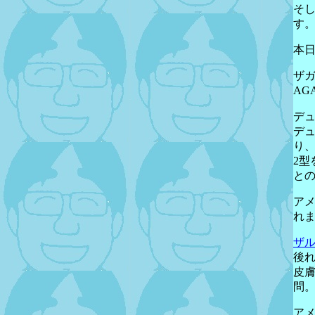
そ
す
本
ザ
AG
デ
デ
り
2型
と
アメ
れ
ザ
後
皮膚
問
アメ