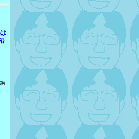
年は
沿
念講