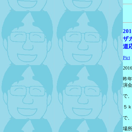
2
ザ
道
Pict
20
昨
演
で
５ｋ
で
場