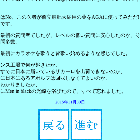
？
はNo。この医者が前立腺肥大症用の薬をAGAに使ってみただ
うです。
が最初の質問者でしたが、レベルの低い質問に安心したのか、
質問多数。
が最初にカラオケを歌うと皆歌い始めるような感じでした。
ランス工場で何が起きたか、
ぜすでに日本に届いているザガーロを出荷できないのか、
でに日本にあるアボルブは回収しなくてよいのか、
くわかりましたが、
にMen in blackの光線を浴びたので、すべて忘れました。
2015年11月30日