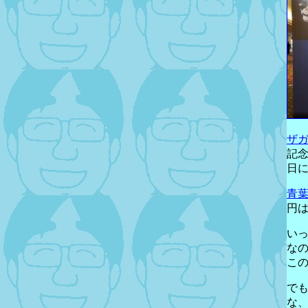
ザ
記念
日
青葉
円
いっ
な
こ
で
な