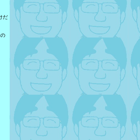
けだ
その