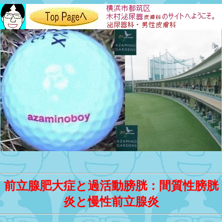
前立腺肥大症と過活動膀胱：間質性膀胱
炎と慢性前立腺炎