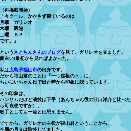
（再掲載開始）
「今クール、かかさず観ているのは
月曜 ガリレオ
木曜 医龍
土曜 ＳＰ
です。」
という
さとちんさんのブログ
を見て、ガリレオを見ました。
面白い!最初から見ればよかった。
私は
広島県福山市
の出身です。
だから福山君のことは「一つ屋根の下」に、
ちいにいちゃん役で出た時から印象に残っています。
その印象は、
ハンサムだけど演技は下手（あんちゃん役の江口洋介と比べた
ら可哀想ですが）、
歌手としても一流とは思えません。
ですから、ガリレオの主役が福山君ということから、
今期の月９は除外してました。