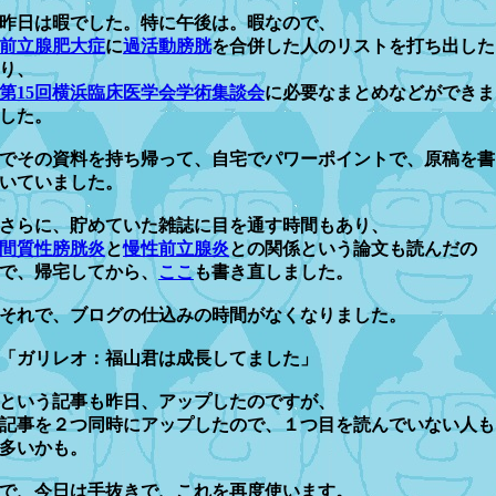
昨日は暇でした。特に午後は。暇なので、
前立腺肥大症
に
過活動膀胱
を合併した人のリストを打ち出した
り、
第15回横浜臨床医学会学術集談会
に必要なまとめなどができま
した。
でその資料を持ち帰って、自宅でパワーポイントで、原稿を書
いていました。
さらに、貯めていた雑誌に目を通す時間もあり、
間質性膀胱炎
と
慢性前立腺炎
との関係という論文も読んだの
で、帰宅してから、
ここ
も書き直しました。
それで、ブログの仕込みの時間がなくなりました。
「ガリレオ：福山君は成長してました」
という記事も昨日、アップしたのですが、
記事を２つ同時にアップしたので、１つ目を読んでいない人も
多いかも。
で、今日は手抜きで、これを再度使います。