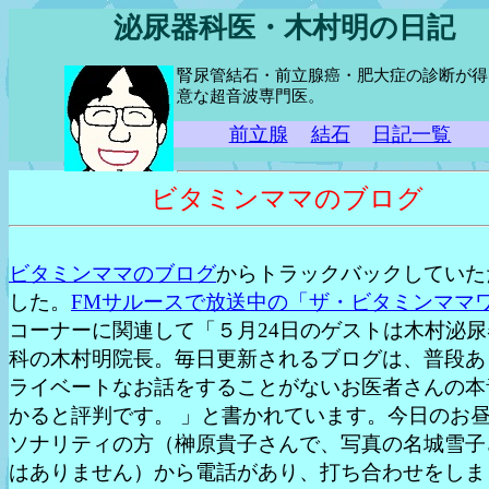
泌尿器科医・木村明の日記
腎尿管結石・前立腺癌・肥大症の診断が得
意な超音波専門医。
前立腺
結石
日記一覧
ビタミンママのブログ
ビタミンママのブログ
からトラックバックしていた
した。
FMサルースで放送中の「ザ・ビタミンママ
コーナーに関連して「５月24日のゲストは木村泌尿
科の木村明院長。毎日更新されるブログは、普段あ
ライベートなお話をすることがないお医者さんの本
かると評判です。 」と書かれています。今日のお
ソナリティの方（榊原貴子さんで、写真の名城雪子
はありません）から電話があり、打ち合わせをしま