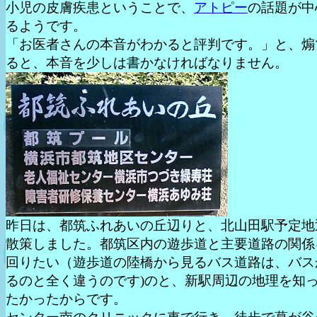
小児の皮膚疾患ということで、
アトピー
の話題が中
るようです。
「お医者さんの本音がわかると評判です。」と、煽
ると、本音を少しは書かなければなりません。
昨日は、都筑ふれあいの丘辺りと、北山田駅予定地
散策しました。都筑区内の遊歩道と主要道路の関係
回りたい（遊歩道の陸橋から見るバス道路は、バス
るのと全く違うのです)のと、新駅周辺の地理を知
たかったからです。