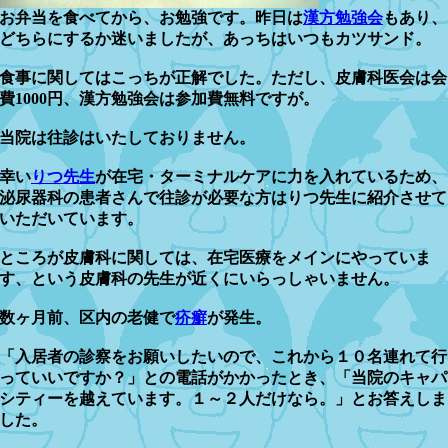
お弁当を食べてから、お勉強です。昨日は
漢方勉強会
もあり、
どちらにするか迷いましたが、あっちはいつもカツサンド。
食事に関してはこっちが正解でした。ただし、皮膚科医会は会
費1000円、漢方勉強会は参加費無料ですが。
当院は往診はいたしておりません。
幸い
りつ先生
が在宅・ターミナルケアに力を入れているため、
泌尿器科の患者さんで往診が必要な方はりつ先生に紹介させて
いただいています。
ところが皮膚科に関しては、在宅医療をメインにやっていま
す、という皮膚科の先生が近くにいらっしゃいません。
数ヶ月前、区内の老健で
疥癬
が発生。
「入居者の診察をお願いしたいので、これから１０名連れて行
っていいですか？」との電話がかかったとき、「当院のキャパ
シティーを越えています。１～２人だけなら。」とお答えしま
した。