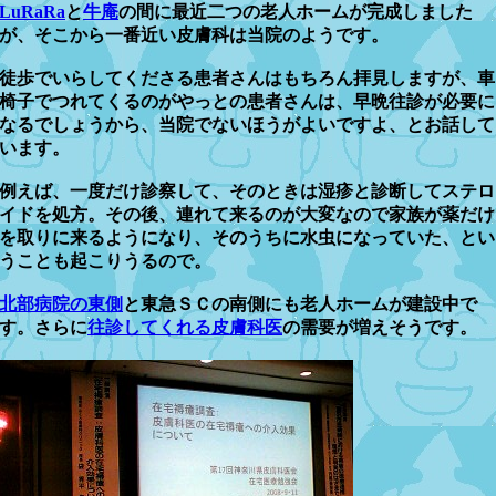
LuRaRa
と
牛庵
の間に最近二つの老人ホームが完成しました
が、そこから一番近い皮膚科は当院のようです。
徒歩でいらしてくださる患者さんはもちろん拝見しますが、車
椅子でつれてくるのがやっとの患者さんは、早晩往診が必要に
なるでしょうから、当院でないほうがよいですよ、とお話して
います。
例えば、一度だけ診察して、そのときは湿疹と診断してステロ
イドを処方。その後、連れて来るのが大変なので家族が薬だけ
を取りに来るようになり、そのうちに水虫になっていた、とい
うことも起こりうるので。
北部病院の東側
と東急ＳＣの南側にも老人ホームが建設中で
す。さらに
往診してくれる皮膚科医
の需要が増えそうです。