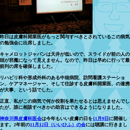
昨日は皮膚科開業医がもっと関与すべきとされているこの病気
の勉強会に出席しました。
キャメロットジャパンは天井が低いので、スライドが前の人の
頭が邪魔になって見えません。なので、昨日は早めに行って最
前列の席を確保しました。
リハビリ科や形成外科のある中核病院、訪問看護ステーショ
ン、ケアマネージャー、そして往診する皮膚科開業医、の連携
が大事、という話でした。
正直、私がこの病気で何か役割を果たせるとは思えませんでし
たが、誰に相談すべきかの助言はできるようになりました。
神奈川県皮膚科医会
は今年もいい皮膚の日を
11月9日
に開催し
ます。2年前の
11月12日（いいひふ）の会
には聴講に行きまし