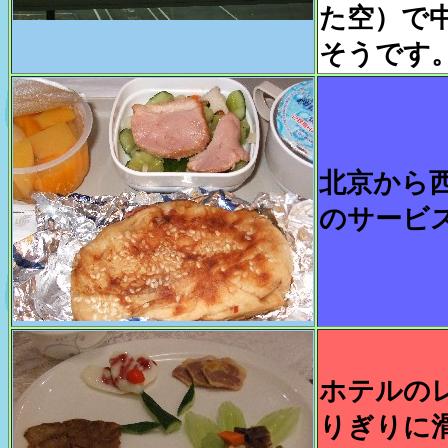
た空）で
そうです
北京から
のサービ
ホテルの
りぎりに