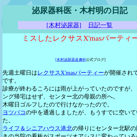
泌尿器科医・木村明の日記
[木村泌尿器]
日記一覧
ミスしたレクサスX'masパーティ
[木村泌尿器皮膚科
公式ブログ]
先週土曜日は
レクサスX'masパーティー
が開催され
です。
診療が終わるころには雨が上がっていたのですが、
ング帰宅はせず、センター北の母親の所へ。
木曜日ゴルフしたので行けなかったので。
ヨツバコ
の中を通過しましたが、もうすでに空いて
た。
ライフ＆シニアハウス港北
の帰りにセンター北駅の
きの当院の看板がスポーツオアシスに変わっている