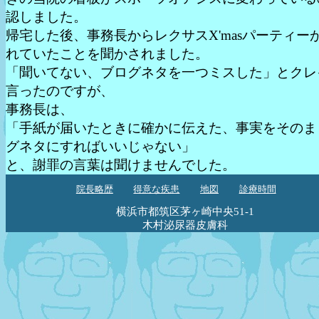
認しました。
帰宅した後、事務長からレクサスX'masパーティー
れていたことを聞かされました。
「聞いてない、ブログネタを一つミスした」とクレ
言ったのですが、
事務長は、
「手紙が届いたときに確かに伝えた、事実をそのま
グネタにすればいいじゃない」
と、謝罪の言葉は聞けませんでした。
院長略歴
得意な疾患
地図
診療時間
横浜市都筑区茅ヶ崎中央51-1
木村泌尿器皮膚科