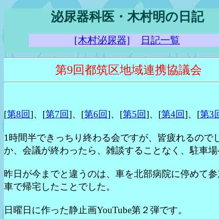
泌尿器科医・木村明の日記
[木村泌尿器]
日記一覧
第9回都筑区地域連携協議会
[
第8回
]、[
第7回
]、[
第6回
]、[
第5回
]、[
第4回
]、[
第3
1時間半できっちり終わる会ですが、皆疲れるので
か、会議が終わったら、雑談することなく、駐車場
昨日が今までと違うのは、車を北部病院に停めて参
車で帰宅したことでした。
日曜日に作った静止画YouTube第２弾です。