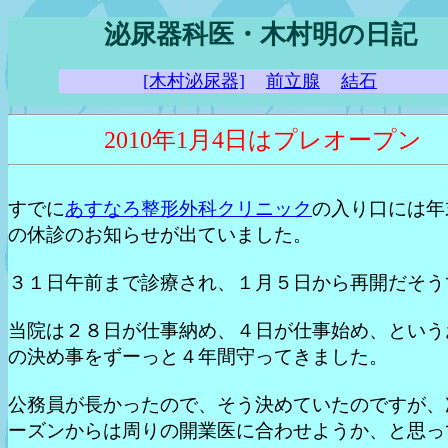
泌尿器科医・木村明の日記
[木村泌尿器]
前立腺
結石
2010年1月4日はプレオープン
すでに
あすなろ整形外科クリニック
の入り口には年
の休診のお知らせが出ていました。
３１日午前まで診療され、１月５日から再開だそう
当院は２８日が仕事納め、４日が仕事始め、という
の決め事をずーっと４年間守ってきました。
公務員が長かったので、そう決めていたのですが、
ーズンからは周りの開業医に合わせようか、と思っ