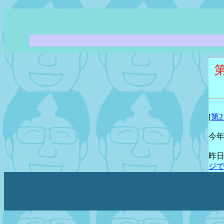
[
第2
今
昨
ジ