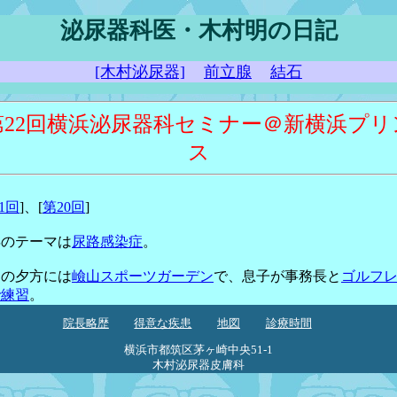
泌尿器科医・木村明の日記
[木村泌尿器]
前立腺
結石
第22回横浜泌尿器科セミナー＠新横浜プリ
ス
1回
]、[
第20回
]
年のテーマは
尿路感染症
。
日の夕方には
嶮山スポーツガーデン
で、息子が事務長と
ゴルフ
で練習
。
院長略歴
得意な疾患
地図
診療時間
横浜市都筑区茅ヶ崎中央51-1
木村泌尿器皮膚科