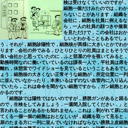
検は受けなくていいのですが，
細胞一個だけみたのでは，わか
らないことがあります．組織を
会社に，細胞を社員に例えるな
ら，一人の社員の顔つきや服装
を見ただけで，この会社はおか
しいとわかることもあるでしょ
う．それが，細胞診陽性で，細胞核が異様に大きいとかでわか
ります．会社の外でみる，ひとりひとりの社員はまともそうで
良い会社かと思っていたのに，ふと部屋の中を覗いてみると，
勤務時間なのに働いていているのは課長一人で，平社員は席を
離れ，休憩室でワイドショーを見ているということもあるでし
ょう．細胞核の大きくない正常そうな細胞が，所定位置に一列
に並んでいなかったり，本来いるはずのない血管内に入り込ん
でいたら，これは命令を聞かない細胞ですから，ガン細胞とわ
かるのです．
「細胞診では陽性ではないのですが，膀胱ガンがあると困る
ので，生検をしてみましょう．一週間入院してください．」と
言われることがあるかも知れません．これは，剥がれて尿に出
てくる一個一個の細胞はおとなしいが，組織を取って見ると，
尿のたまる方に一列に並んでいなければならない膀胱上皮細胞