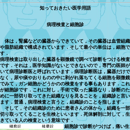
知っておきたい医学用語
病理検査と細胞診
体は，腎臓などの臓器からできていて，その臓器は血管組織
や脂肪組織で構成されています．そして最小の単位は，細胞で
す．
病理検査は取り出した臓器を顕微鏡で調べて診断をつける検査
です．それは，医学知識がないとできないので，専門の医師が
いて病理診断医と呼ばれています．病理診断医は，臓器だけで
なく，尿や痰やおりものの中に剥がれ落ちてくる細胞を顕微鏡
でみて，ガン細胞かどうかのの検査をする事もあります．これ
が細胞診です．これに対し，手術で取った臓器なり，診断のた
めに一部切り取ってきた組織なりを見ることを，組織診と言い
ます．普通，病理検査と言うと，組織診のことを指します．
そして，その組織診のために患者さんの体から，組織を一部
切り取ってくることを生検といいます．死体解剖に対して，生
きている人の検査という意味です．
細胞診で診断がつけば，痛い生