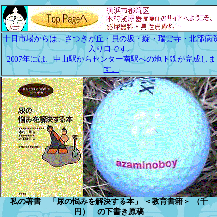
十日市場からは、さつきが丘・貝の坂・綻・瑞雲寺・北部病
入り口です。
2007年には、中山駅からセンター南駅への地下鉄が完成しま
す。
私の著書 「尿の悩みを解決する本」 ＜教育書籍＞ （千
円） の下書き原稿