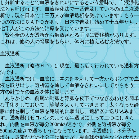
し分離することで血液をきれいにするという意味で、血液浄化
法とも呼ばれます。血液浄化法で一番普及しているのは血液透
析で，現在日本で十三万人が血液透析を受けています．もう一
つの方法にＣＡＰＤがあり，日本で普及し始めて十五年たち，
七千人がこの方法で治療を受けています。
腎不全の人が透析から解放される手段に腎移植があります。
これは、他の人の腎臓をもらい、体内に植え込む方法です。
血液透析
血液透析（略称ＨＤ）は現在、最も広く行われている透析方
法です。
血液透析では、血管に二本の針を刺して一方からポンプで血
液を取り出し、透析器を通して血液をきれいにしてからもう一
方の針でその血液を体に返します。
あらかじめ、前腕の動脈と静脈を皮下でつなぎあわせる簡単
な手術をしておいて，静脈を太くしておきます．太くなった静
脈に針を刺して血液を連続的に取出し、透析器に送り込みま
す。透析器はセロハンのような半透膜によって二つにしきら
れ、内側を血液が毎分200mlの速さで、外側を透析液が毎分
500mlの速さで通るようになっています。半透膜は，水分子や
塩分，尿素などの小分子は通すが，赤血球や蛋白などの大きな