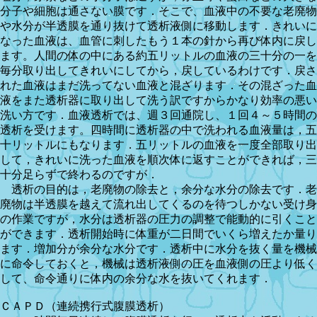
分子や細胞は通さない膜です．そこで、血液中の不要な老廃物
や水分が半透膜を通り抜けて透析液側に移動します．きれいに
なった血液は、血管に刺したもう１本の針から再び体内に戻し
ます。人間の体の中にある約五リットルの血液の三十分の一を
毎分取り出してきれいにしてから，戻しているわけです．戻さ
れた血液はまだ洗ってない血液と混ざります．その混ざった血
液をまた透析器に取り出して洗う訳ですからかなり効率の悪い
洗い方です．血液透析では、週３回通院し、１回４～５時間の
透析を受けます。四時間に透析器の中で洗われる血液量は，五
十リットルにもなります．五リットルの血液を一度全部取り出
して，きれいに洗った血液を順次体に返すことができれば，三
十分足らずで終わるのですが．
透析の目的は，老廃物の除去と，余分な水分の除去です．老
廃物は半透膜を越えて流れ出してくるのを待つしかない受け身
の作業ですが，水分は透析器の圧力の調整で能動的に引くこと
ができます．透析開始時に体重が二日間でいくら増えたか量り
ます．増加分が余分な水分です．透析中に水分を抜く量を機械
に命令しておくと，機械は透析液側の圧を血液側の圧より低く
して、命令通りに体内の余分な水を抜いてくれます．
ＣＡＰＤ（連続携行式腹膜透析）