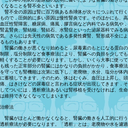
くなることを腎不全といいます。
腎不全の原因は腎に百万個ある糸球体が次々につぶれて行く
もので，圧倒的に多い原因は慢性腎炎です。そのほかにも、高
血圧性腎障害、糖尿病、痛風，膠言病など内科でみる病気や，
腎盂腎炎、腎結核、腎結石、水腎症といった泌尿器科でみる病
気、さらには先天性の病気である多発性嚢腎、腎形成不全によ
るものもあります。
腎臓の働きが悪くなり始めると，尿毒素のもとになる蛋白の
制限，塩分制限など食事療法により、腎臓への負担を少しでも
軽くすることが必要になります。しかし、いくら大事に使って
も残った正常部分の腎臓にはかなりの負担がかかり，食事療法
を守っても腎機能は次第に低下し、老廃物、水分、塩分が体内
に蓄積してきます。そのため、体はむくみ、血圧は上昇し、頭
痛、はきけなどの尿毒症と言われる症状が出現してきます．そ
してついには，透析療法あるいは腎移植を受けなければ、生命
は維持できなくなってしまいます。
治療法
腎臓がほとんど働かなくなると、腎臓の働きを人工的に行う
透析療法が必要になります。「透析」とは、老廃物や水を濾過