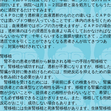
回行います。病院へは月１～２回診察と薬を処方してもらうた
めに通院するだけですみます。
ＣＡＰＤに使う透析液と血液透析のものとの違いは，ＣＡＰＤ
では濃いブドウ糖が入っていることです．体内の水を引くため
には，血液透析ではポンプの力が使えますが，ＣＡＰＤの場合
は，透析液のほうの浸透圧を血液より高くしておかなければな
らないからです．十年くらいすると腹膜が疲れてきて，この浸
透圧で水を引くことができなくなる患者さんが出てきつつあ
り，対策が検討されています．
腎移植
腎不全の患者が透析から解放される唯一の手段が腎移植で
す。腎移植が成功すれば、透析が不要になりますが、移植した
腎臓が良好に働き続けるためには、拒絶反応を抑えるための薬
を飲み続ける必要があります。
腎移植を受けるためには、手術前に多くの検査を行い、腎臓
提供者との血液型などの相性を調べます。移植する腎臓の提供
数が少ないことや，提供者との相性が合わないなどで、希望し
ても必ず移植できるとはかぎりません。また、移植しても拒絶
反応がおこり、成功しない場合もあります。
腎移植には生体腎移植と死体腎移植があります。生体腎移植