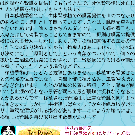
は肉親から腎臓を提供してもらう方法で、死体腎移植は死亡し
た人の腎臓を提供してもらう方法です。
日本移植学会では，生体腎移植での臓器提供を血のつながり
のある者に，原則として限っています．これは，臓器売買を許
さないためです．他人はもちろんダメですし，夫婦や養子も，
入籍だけして偽装することもできますので，原則は臓器の提供
者になれません．しかし，あくまで，移植に関係する医者の作
った学会の取り決めですから，拘束力はありませんし，その取
り決めにも，「原則として」という言葉がついていて，個々の
扱いは主治医の良識にまかされます．腎臓病になるはるか前か
ら養子であった，という場合などです．
移植手術は、ほとんど危険はありません。移植する腎臓はも
との腎臓の位置ではなく、骨盤下部に植え込み、血管や膀胱と
つなぎ合わせます。もとの腎臓の位置に移植すると，腎臓が働
いても血液の通わない尿管が腐って尿が膀胱に流れなくなるこ
とがあるからです．移植された腎臓は，正常な腎臓と同じよう
に働きます。しかし，手術後しばらくしてから拒絶反応が起こ
り、重篤な症状が出る場合があります。このような場合には、
移植した腎臓を再び取り出す必要があります。