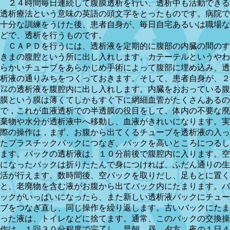
２４時間毎日連続して腹膜透析を行い、透析中も活動できる
透析療法という意味の英語の頭文字をとったものです。病院で
十分な訓練をうけた後、患者自身が、毎日自宅あるいは職場な
どで、透析を行うものです。
ＣＡＰＤを行うには、透析液を定期的に腹部の内臓の間のす
きまの腹腔という所に出し入れします。カテーテルというやわ
らかいチューブをあらかじめ手術によって腹部に埋め込み、透
析液の通りみちをつくっておきます。そして、患者自身が、２
㍑の透析液を腹腔内に出し入れします。内臓をおおっている腹
膜という膜は薄くてしかもすぐ下に網細血管がたくさんあるの
で，これが血液透析での半透膜の役目をして、体内の不要な廃
棄物や水分が透析液中へ移動し、血液がきれいになります。実
際の操作は，まず、お腹から出てくるチューブを透析液の入っ
たプラスチックバックにつなぎ、バックを高いところにつるし
ます。バックの透析液は、１０分前後で腹腔内に入ります。空
になったバックは折りたたんで身につければ、ふだん通りの生
活が行えます。数時間後、空パックを取りだし、足もとに置く
と、老廃物を含む液がお腹から出てバック内にたまります。バ
ックがいっぱいになったら、また新しい透析液バックにチュー
ブをつなぎ直し、同じ操作を繰り返します。古いバックにたま
った液は、トイレなどに捨てます。通常、このバックの交換操
作は、１回３０分程度で完了し、早朝、昼、夕方、夜の１日４