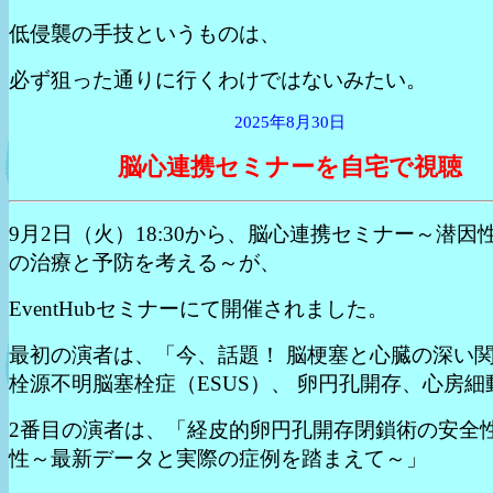
低侵襲の手技というものは、
必ず狙った通りに行くわけではないみたい。
2025年8月30日
脳心連携セミナーを自宅で視聴
9月2日（火）18:30から、脳心連携セミナー～潜因
の治療と予防を考える～が、
EventHubセミナーにて開催されました。
最初の演者は、「今、話題！ 脳梗塞と心臓の深い
栓源不明脳塞栓症（ESUS）、 卵円孔開存、心房細
2番目の演者は、「経皮的卵円孔開存閉鎖術の安全
性～最新データと実際の症例を踏まえて～」